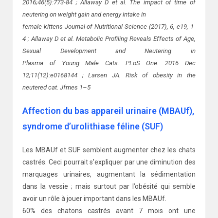
2016;46(5):773-84 ;
Allaway D et al. The impact of time of
neutering on weight gain and energy intake in
female kittens Journal of Nutritional Science (2017), 6, e19, 1-
4 ;
Allaway D et al. Metabolic Profiling Reveals Effects of Age,
Sexual Development and Neutering in
Plasma of Young Male Cats. PLoS One. 2016 Dec
12;11(12):e0168144 ;
Larsen JA. Risk of obesity in the
neutered cat. Jfmes 1–5
Affection du bas appareil urinaire (MBAUf),
syndrome d’urolithiase féline (SUF)
Les MBAUf et SUF semblent augmenter chez les chats
castrés. Ceci pourrait s’expliquer par une diminution des
marquages urinaires, augmentant la sédimentation
dans la vessie ; mais surtout par l’obésité qui semble
avoir un rôle à jouer important dans les MBAUf.
60% des chatons castrés avant 7 mois ont une