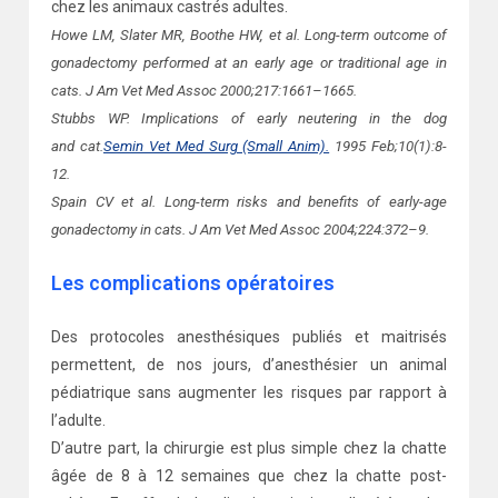
chez les animaux castrés adultes.
Howe LM, Slater MR, Boothe HW, et al. Long-term outcome of
gonadectomy performed at an early age or traditional age in
cats. J Am Vet Med Assoc 2000;217:1661–1665.
Stubbs WP. Implications of early neutering in the dog
and
cat
.
Semin Vet Med Surg (Small Anim).
1995 Feb;10(1):8-
12.
Spain CV et al. Long-term risks and benefits of early-age
gonadectomy in cats. J Am Vet Med Assoc 2004;224:372–9.
Les complications opératoires
Des protocoles anesthésiques publiés et maitrisés
permettent, de nos jours, d’anesthésier un animal
pédiatrique sans augmenter les risques par rapport à
l’adulte.
D’autre part, la chirurgie est plus simple chez la chatte
âgée de 8 à 12 semaines que chez la chatte post-