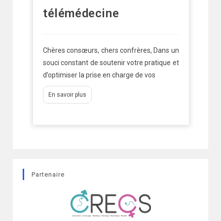
télémédecine
No
ba
uis
Chères consœurs, chers confrères, Dans un
mé
ure
souci constant de soutenir votre pratique et
ées
d’optimiser la prise en charge de vos
En savoir plus
Partenaire