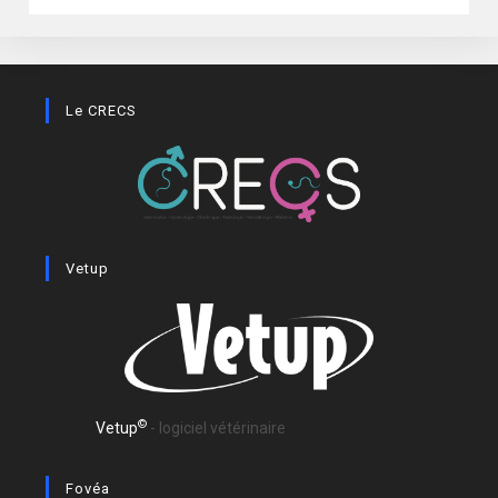
Le CRECS
Vetup
©
Vetup
- logiciel vétérinaire
Fovéa