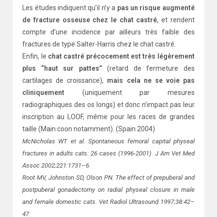
Les études indiquent qu’il n’y a
pas un risque augmenté
de fracture osseuse chez le chat castré
, et rendent
compte d’une incidence par ailleurs très faible des
fractures de type Salter-Harris chez le chat castré.
Enfin, le
chat castré précocement est très légèrement
plus “haut sur pattes”
(retard de fermeture des
cartilages de croissance),
mais cela ne se voie pas
cliniquement
(uniquement par mesures
radiographiques des os longs) et donc n’impact pas leur
inscription au LOOF, même pour les races de grandes
taille (Main coon notamment). (Spain 2004)
McNicholas WT et al. Spontaneous femoral capital physeal
fractures in adults cats: 26 cases (1996-2001). J Am Vet Med
Assoc 2002;221:1731–6.
Root MV, Johnston SD, Olson PN. The effect of prepuberal and
postpuberal gonadectomy on radial physeal closure in male
and female domestic cats. Vet Radiol Ultrasound 1997;38:42–
47.