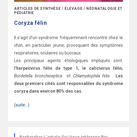
ARTICLES DE SYNTHÈSE
/
ÉLEVAGE
/
NÉONATALOGIE ET
PÉDIATRIE
Coryza félin
Il s’agit d’un syndrome fréquemment rencontré chez le
chat, en particulier jeune, provoquant des symptômes
respiratoires, oculaires ou buccaux.
Les principaux agents étiologiques impliqués sont:
l’herpesvirus félin de type 1, le calicivirus félin
,
Bordetella bronchiseptica
et
Chlamydophila felis
.
Les
deux premiers cités sont responsables du syndrome
coryza dans environ 80% des cas.
(suite…)
Rechercher L’article Qui Vous Intéresse Par