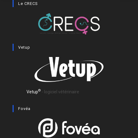
Le CRECS
Vetup
©
Vetup
- logiciel vétérinaire
Fovéa