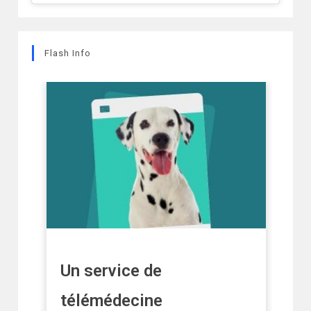
Flash Info
u
Un service de
D
télémédecine
uis
No