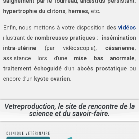
saignement par le fourreau
,
anœstrus persistant
,
hypertrophie du clitoris
,
hernies
, etc.
Enfin, nous mettons à votre disposition
des
vidéos
illustrant de
nombreuses pratiques
:
insémination
intra-utérine
(par vidéoscopie),
césarienne
,
assistance lors d’une
mise bas anormale
,
traitement échoguidé
d’un
abcès prostatique
ou
encore d’un
kyste ovarien
.
Vetreproduction, le site de rencontre de la
science et du savoir-faire.