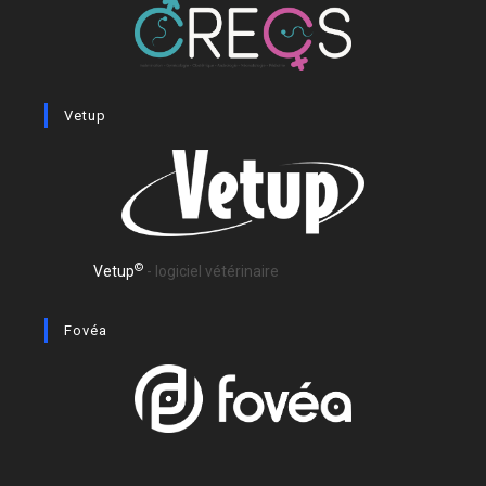
Vetup
©
Vetup
- logiciel vétérinaire
Fovéa