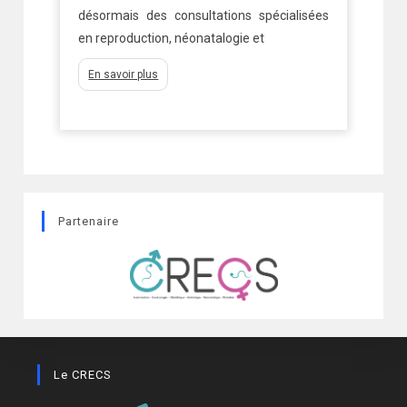
e :
Ch
désormais des consultations spécialisées
so
en reproduction, néonatalogie et
d’
En savoir plus
Partenaire
Le CRECS