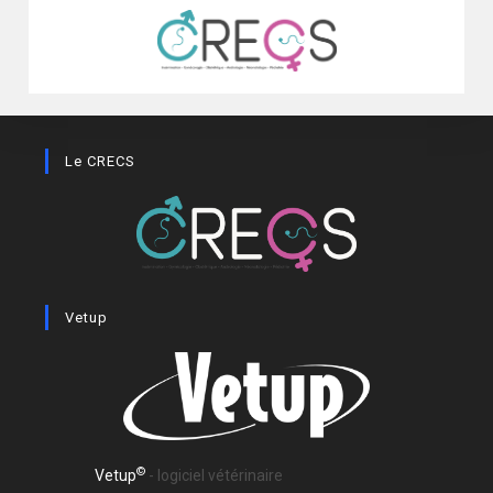
Le CRECS
Vetup
©
Vetup
- logiciel vétérinaire