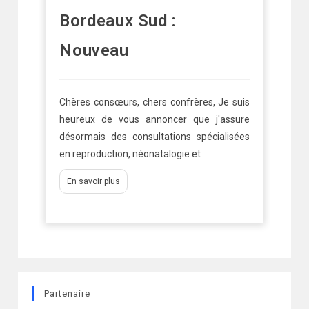
Un service de
D
télémédecine
No
ba
uis
Chères consœurs, chers confrères, Dans un
mé
ure
souci constant de soutenir votre pratique et
ées
d’optimiser la prise en charge de vos
En savoir plus
Partenaire