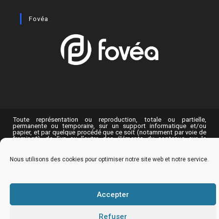
Fovéa
Toute représentation ou reproduction, totale ou partielle,
permanente ou temporaire, sur un support informatique et/ou
papier, et par quelque procédé que ce soit (notamment par voie de
framing*), de l’un ou l’autre des éléments du contenus sur le
site
vetreproduction.com
, sans l’accord préalable et exprès des
auteurs est interdite, et constitue un acte de contrefaçon, qui
pourra entraîner des condamnations civiles et/ou pénales. Seule
Nous utilisons des cookies pour optimiser notre site web et notre service.
l’impression papier est autorisée aux fins de copie privée à l’usage
exclusif du copiste au sens de l’article L122-5 2° du Code de la
propriété intellectuelle.
Accepter
Refuser